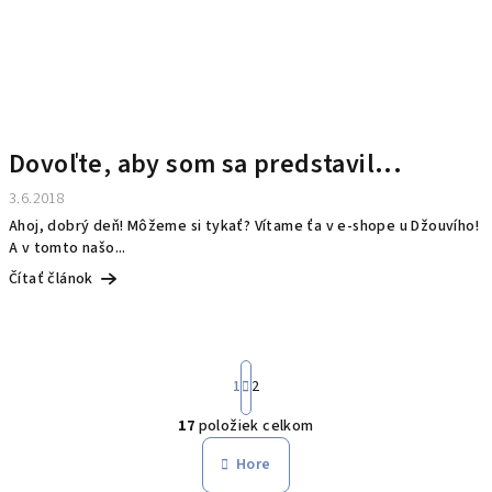
Dovoľte, aby som sa predstavil...
3.6.2018
Ahoj, dobrý deň! Môžeme si tykať? Vítame ťa v e-shope u Džouvího!
A v tomto našo...
Čítať článok
S
1
2
t
r
17
položiek celkom
á
O
n
v
Hore
k
l