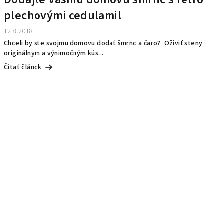
plechovými cedulami!
12.8.2018
Chceli by ste svojmu domovu dodať šmrnc a čaro? Oživiť steny
originálnym a výnimočným kús...
Čítať článok