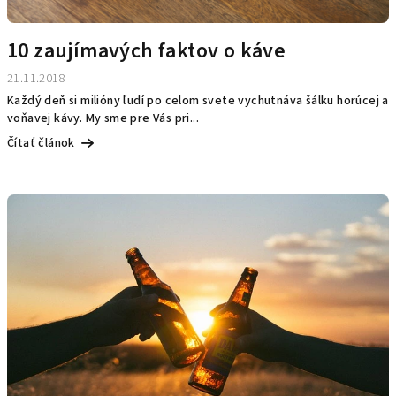
v
10 zaujímavých faktov o káve
21.11.2018
Každý deň si milióny ľudí po celom svete vychutnáva šálku horúcej a
voňavej kávy. My sme pre Vás pri...
Čítať článok