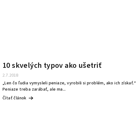
10 skvelých typov ako ušetriť
2.7.2018
„Len čo ľudia vymysleli peniaze, vyrobili si problém, ako ich získať.“
Peniaze treba zarábať, ale ma...
Čítať článok