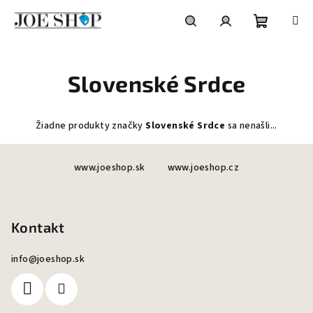
Prejsť
na
obsah
Nákupn
Hľadať
Prihlásenie
Slovenské Srdce
košík
Žiadne produkty značky
Slovenské Srdce
sa nenašli...
Z
www.joeshop.sk
www.joeshop.cz
á
p
ä
Kontakt
t
i
info
@
joeshop.sk
e