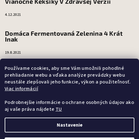
Vianočné Keksíky V Zdravšej Verzii
4.12.2021
Domáca Fermentovaná Zelenina 4 Krát
Inak
19.8.2021
Používame cookies, aby sme Vám umožnili pohodlné
Fermentovaná zelenina - super chutná a
prehliadanie webu a vďaka analýze prevádzky webu
mega zdravá
neustále zlepšovali jeho funkcie, výkon a použiteľnosť.
Viac informácií
15.8.2021
Podrobnejšie informácie o ochrane osobných údajov ako
aj vaše práva nájdete
TU
Nastavenie