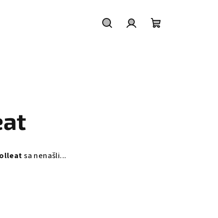
Hľadať
Prihlásenie
Nákupný
košík
eat
olleat
sa nenašli...