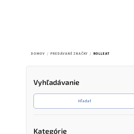
Prejsť
na
obsah
DOMOV
/
PREDÁVANÉ ZNAČKY
/
ROLLEAT
B
o
Vyhľadávanie
č
Hľadať
n
ý
Preskočiť
kategórie
p
Kategórie