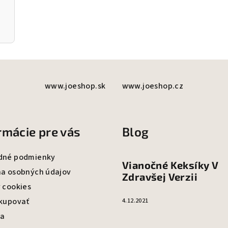
www.joeshop.sk
www.joeshop.cz
rmácie pre vás
Blog
dné podmienky
Vianočné Keksíky V
a osobných údajov
Zdravšej Verzii
 cookies
kupovať
4.12.2021
va