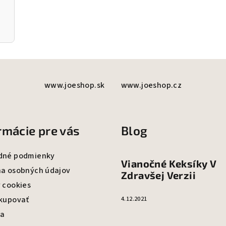
www.joeshop.sk
www.joeshop.cz
rmácie pre vás
Blog
dné podmienky
Vianočné Keksíky V
a osobných údajov
Zdravšej Verzii
 cookies
kupovať
4.12.2021
va