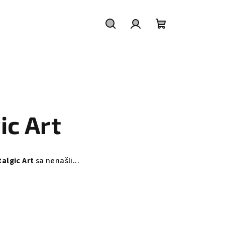
Hľadať
Prihlásenie
Nákupný
košík
ic Art
algic Art
sa nenašli...