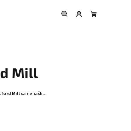
Hľadať
Prihlásenie
Nákupný
košík
d Mill
ford Mill
sa nenašli...