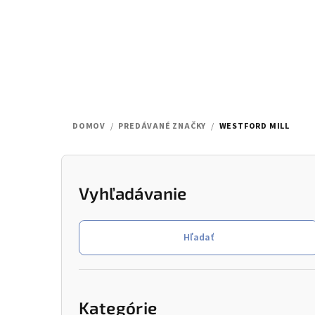
Prejsť
na
obsah
DOMOV
/
PREDÁVANÉ ZNAČKY
/
WESTFORD MILL
B
o
Vyhľadávanie
č
Hľadať
n
ý
Preskočiť
kategórie
p
Kategórie