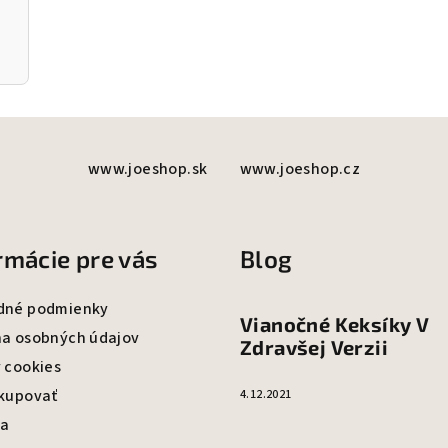
www.joeshop.sk
www.joeshop.cz
rmácie pre vás
Blog
dné podmienky
Vianočné Keksíky V
a osobných údajov
Zdravšej Verzii
 cookies
kupovať
4.12.2021
va