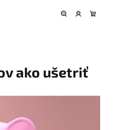
Hľadať
Prihlásenie
Nákupný
košík
ov ako ušetriť