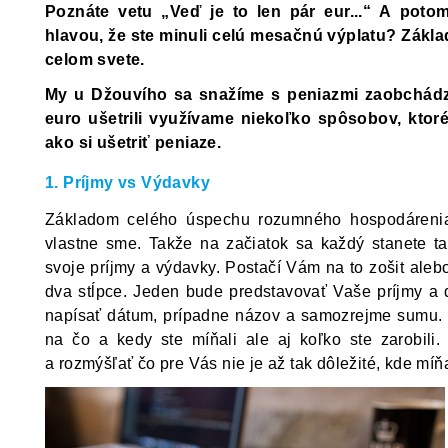
Poznáte vetu „Veď je to len pár eur...“ A poto
hlavou, že ste minuli celú mesačnú výplatu? Zákl
celom svete.
My u Džouvího sa snažíme s peniazmi zaobchád
euro ušetrili využívame niekoľko spôsobov, kto
ako si ušetriť peniaze.
1. Príjmy vs Výdavky
Základom celého úspechu rozumného hospodárenia 
vlastne sme. Takže na začiatok sa každý stanete 
svoje príjmy a výdavky. Postačí Vám na to zošit aleb
dva stĺpce. Jeden bude predstavovať Vaše príjmy a
napísať dátum, prípadne názov a samozrejme sumu. T
na čo a kedy ste míňali ale aj koľko ste zarobili
a rozmýšľať čo pre Vás nie je až tak dôležité, kde míň