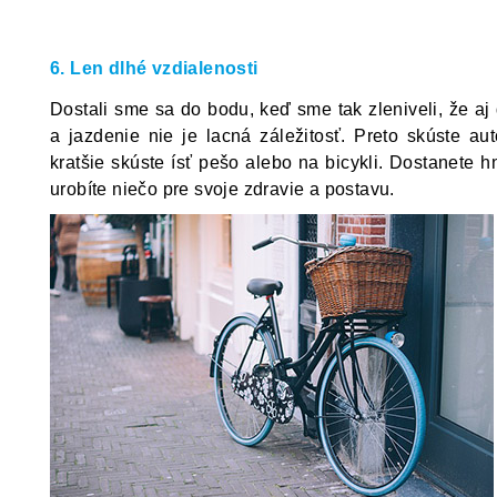
6. Len dlhé vzdialenosti
Dostali sme sa do bodu, keď sme tak zleniveli, že a
a jazdenie nie je lacná záležitosť. Preto skúste aut
kratšie skúste ísť pešo alebo na bicykli. Dostanete h
urobíte niečo pre svoje zdravie a postavu.