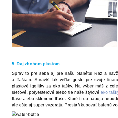
5. Daj zbohom plastom
Sprav to pre seba aj pre našu planétu! Raz a nav
a fľašiam. Spravíš tak veľké gesto pre svoje fina
plastové igelitky za eko tašky. Na výber máš z cele
sieťové, polyesterové alebo tie naše štýlové
eko tašk
fľaše alebo sklenené fľaše. Ktoré ti do nápoja nebud
ale ešte aj super vyzerajú. Prestaň kupovať balenú vo