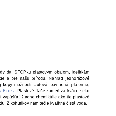
ždy daj STOPku plastovým obalom, igelitkám
ncie a pre našu prírodu. Nahraď jednorázové
j kopy možností. Jutové, bavlnené, plátenne,
y Ecozz
. Plastové fľaše zameň za trvácne eko
ú vypúšťať žiadne chemikálie ako tie plastové
du. Z kohútikov nám tečie kvalitná čistá voda.