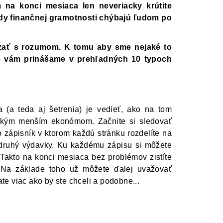
m na konci mesiaca len neveriacky krútite
ady finančnej gramotnosti chýbajú ľudom po
zať s rozumom. K tomu aby sme nejaké to
ré vám prinášame v prehľadných 10 typoch
(a teda aj šetrenia) je vedieť, ako na tom
takým menším ekonómom. Začnite si sledovať
o zápisník v ktorom každú stránku rozdelíte na
 druhý výdavky. Ku každému zápisu si môžete
akto na konci mesiaca bez problémov zistíte
. Na základe toho už môžete ďalej uvažovať
ate viac ako by ste chceli a podobne...