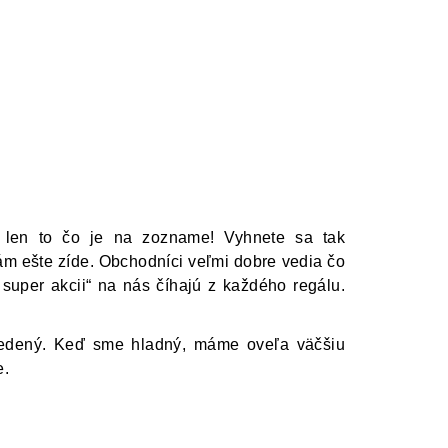
 len to čo je na zozname! Vyhnete sa tak
 ešte zíde. Obchodníci veľmi dobre vedia čo
v super akcii“ na nás číhajú z každého regálu.
jedený. Keď sme hladný, máme oveľa väčšiu
e.