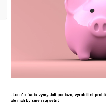
„Len čo ľudia vymysleli peniaze, vyrobili si probl
ale mali by sme si aj šetriť.