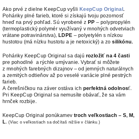
Ako prvé z dielne KeepCup vyšli
KeepCup Original
.
Poháriky plné farieb, ktoré si získajú tvoju pozornosť
hneď na prvý pohľad. Sú vyrobené z
PP
– polypropylén
(termoplastický polymér využívaný v mnohých odvetviach
vrátane potravinárstva),
LDPE
– polyetylén s nízkou
hustotou (má nízku hustotu a je netoxický) a zo
silikónu.
Poháriky KeepCup Original sa dajú
rozložiť na 4 časti
pre pohodlné a rýchle umývanie. Vybrať si môžete
z mnohých farebných dizajnov – od jemných naturálnych
a zemitých odtieňov až po veselé variácie plné pestrých
farieb.
A čerešničkou na záver ostáva ich
perfektná odolnos
ť.
Pri KeepCup Original sa nemusíte obávať, že sa vám
hrnček rozbije.
KeepCup Original ponúkamev
troch veľkostiach
– S, M,
L
.
(Viac o veľkostiach sa dočítaš nižšie v článku.)