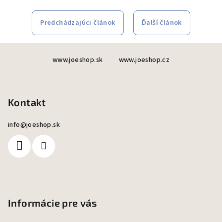
Predchádzajúci článok
Ďalší článok
Z
www.joeshop.sk
www.joeshop.cz
á
p
ä
Kontakt
t
i
info
@
joeshop.sk
e
Informácie pre vás