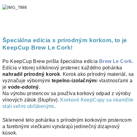
Špeciálna edícia s prírodným korkom, to je
KeepCup Brew Le Cork!
Po KeepCup Brew prišla špeciálna edícia
Brew Le Cork
.
Edícia v ktorej silikónový prstenec každého pohárika
nahradil prírodný korok
. Korok ako prírodný materiál, sa
vyznačuje výbornými
tepelno-izolačným
i vlastnosťami a
je
vode-odolný
.
Na výrobu prstencov sa používa korkový odpad z výroby
vínových zátok (štupľov).
Korkové KeepCupy sa okamžite
stali veľmi obľúbenými
.
Sklenené telo pohárika s prírodným korkovým prstencom
a farebnými viečkami vytvárajú jedinečný dizajnový
kúsok.