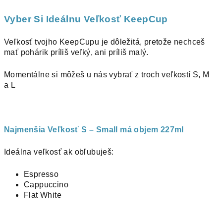
Vyber Si Ideálnu Veľkosť KeepCup
Veľkosť tvojho KeepCupu je dôležitá, pretože nechceš
mať pohárik príliš veľký, ani príliš malý.
Momentálne si môžeš u nás vybrať z troch veľkostí S, M
a L
Najmenšia Veľkosť S – Small má objem 227ml
Ideálna veľkosť ak obľubuješ:
Espresso
Cappuccino
Flat White