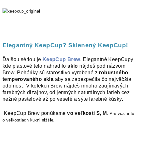
Elegantný KeepCup? Sklenený KeepCup!
Ďalšou sériou je
KeepCup Brew
. Elegantné KeepCupy
kde plastové telo nahradilo
sklo
nájdeš pod názvom
Brew. Poháriky sú starostlivo vyrobené z
robustného
temperovaného skla
aby sa zabezpečila čo najväčšia
odolnosť. V kolekcii Brew nájdeš mnoho zaujímavých
farebných dizajnov, od jemných naturálnych farieb cez
nežné pastelové až po veselé a sýte farebné kúsky.
KeepCup Brew ponúkame
vo veľkosti S, M
.
Pre viac info
o veľkostiach kukni nižšie.