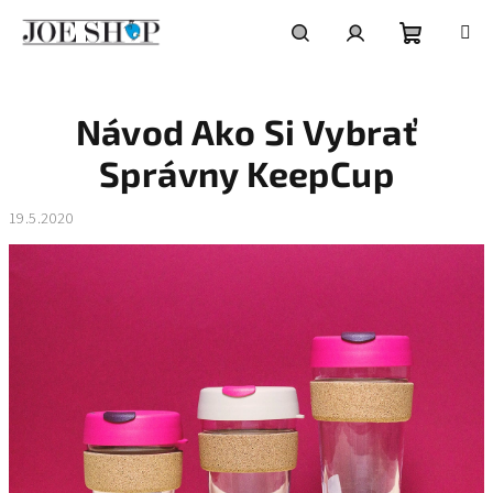
Prejsť
na
obsah
Nákupn
Hľadať
Prihlásenie
Návod Ako Si Vybrať
košík
Správny KeepCup
19.5.2020