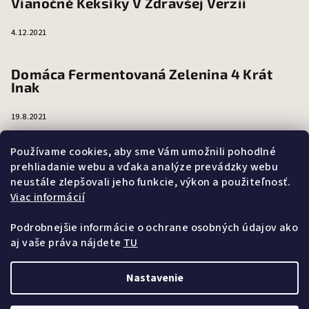
Vianočné Keksíky V Zdravšej Verzii
4.12.2021
Domáca Fermentovaná Zelenina 4 Krát
Inak
19.8.2021
Používame cookies, aby sme Vám umožnili pohodlné
Fermentovaná zelenina - super chutná a
prehliadanie webu a vďaka analýze prevádzky webu
mega zdravá
neustále zlepšovali jeho funkcie, výkon a použiteľnosť.
Viac informácií
15.8.2021
Podrobnejšie informácie o ochrane osobných údajov ako
aj vaše práva nájdete
TU
Nastavenie