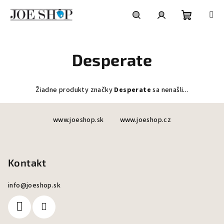
Prejsť
na
obsah
Nákupn
Hľadať
Prihlásenie
Desperate
košík
Žiadne produkty značky
Desperate
sa nenašli...
Z
www.joeshop.sk
www.joeshop.cz
á
p
ä
Kontakt
t
i
info
@
joeshop.sk
e